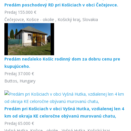
Predám poschodový RD pri Košiciach v obci Čečejovce.
Predaj
155.000 €
Čečejovce, Košice - okolie , Košický kraj, Slovakia
Predám neďaleko Košíc rodinný dom za dobru cenu pre
kupujúceho.
Predaj
37.000 €
Buttos, Hungary
Predám pri Košiciach v obci Vyšná Hutka, vzdialenej len 4
km od okraja KE celoročne obývanú murovanú chatu,
Predaj
65.000 €
Vyšná Hutka, Košice - okolie - Vyšná Hutka, Košický kraj,