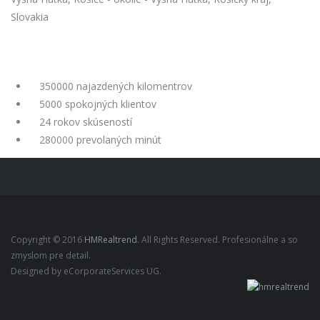
Slovakia
350000
najazdených kilomentrov
5000
spokojných klientov
24
rokov skúseností
280000
prevolaných minút
Copyright © 2016
HMRealtrend
. All Rights Reserved. Profesionálne a so
zmyslom pre detail.
Designed by eCorporateServices UG.