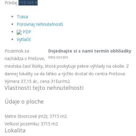
Predaj
115.165 €
Trasa
Porovnaj nehnuteľností
PDF
Vytlačiť
Pozemok sa
Dojednajte si s nami termín obhliadky
0905 603 805
nachádza v Prešove,
mestska časť Rúrky, ktorá poskytuje pekne výhľady na okolie. Z
dannej lokality sa da ľahko a rýchlo dostať do centra Prešova.
Výmera 37,15 ár., cena 31Eur/m2
Vlastnosti tejto nehnuteľnosti
Údaje o ploche
Metre štvorcové (m2): 3715 m2
Veľkosť pozemku: 3715 m2
Lokalita