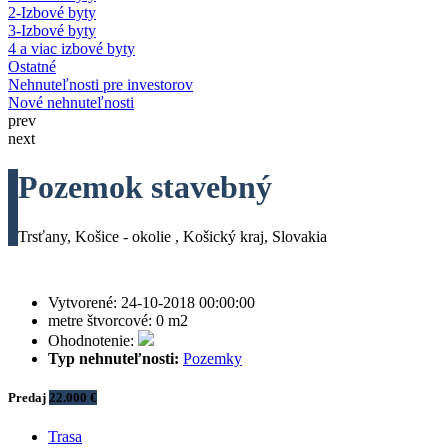
2-Izbové byty
3-Izbové byty
4 a viac izbové byty
Ostatné
Nehnuteľnosti pre investorov
Nové nehnuteľnosti
prev
next
Pozemok stavebný
Trsťany, Košice - okolie , Košický kraj, Slovakia
Vytvorené:
24-10-2018 00:00:00
metre štvorcové:
0 m2
Ohodnotenie:
Typ nehnuteľnosti:
Pozemky
Predaj
22.000 €
Trasa