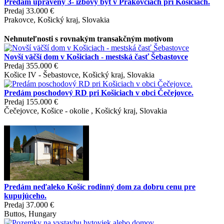
Predám upravený 3- izbový byt v Prakovciach pri Košiciach.
Predaj
33.000 €
Prakovce, Košický kraj, Slovakia
Nehnuteľnosti s rovnakým transakčným motivom
Novší väčší dom v Košiciach - mestská časť Šebastovce
Predaj
355.000 €
Košice IV - Šebastovce, Košický kraj, Slovakia
Predám poschodový RD pri Košiciach v obci Čečejovce.
Predaj
155.000 €
Čečejovce, Košice - okolie , Košický kraj, Slovakia
Predám neďaleko Košíc rodinný dom za dobru cenu pre
kupujúceho.
Predaj
37.000 €
Buttos, Hungary