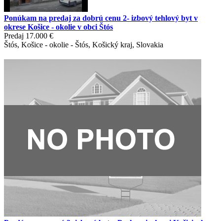
Ponúkam na predaj za dobrú cenu 2- izbový tehlový byt v
okrese Košice - okolie v obci Štós
Predaj
17.000 €
Štós, Košice - okolie - Štós, Košický kraj, Slovakia