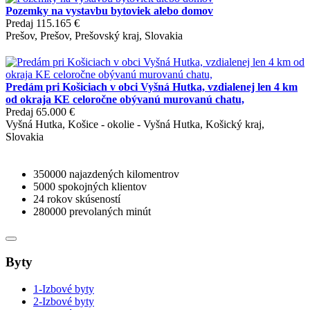
Pozemky na vystavbu bytoviek alebo domov
Predaj
115.165 €
Prešov, Prešov, Prešovský kraj, Slovakia
Predám pri Košiciach v obci Vyšná Hutka, vzdialenej len 4 km
od okraja KE celoročne obývanú murovanú chatu,
Predaj
65.000 €
Vyšná Hutka, Košice - okolie - Vyšná Hutka, Košický kraj,
Slovakia
350000
najazdených kilomentrov
5000
spokojných klientov
24
rokov skúseností
280000
prevolaných minút
Byty
1-Izbové byty
2-Izbové byty