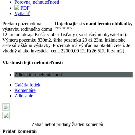
Porovnaj nehnuteľností
PDF
Vytlačiť
Predám pozemok na
Dojednajte si s nami termín obhliadky
výstavbu rodinného domu
0905 603 805
12 km od okraja Košíc v obci Trsťany ( so slušnými obyvateľmi).
Výmera pozemku 830m2, šírka pozemku 20 až 23m. Inžinierske
siete sú v štádiu výstavby. Pozemok má výhľad na okolitú zeleň. Je
vhodný aj ako investícia. cena 22000,00 EUR(26,5EUR za m2)
Vlastnosti tejto nehnuteľnosti
Zdielaj túto nehnuteľnosť
Galéria fotiek
Komentáre
Zdieľanie
Zatiaľ nebol pridaný žiaden komentár
Pridať komentár