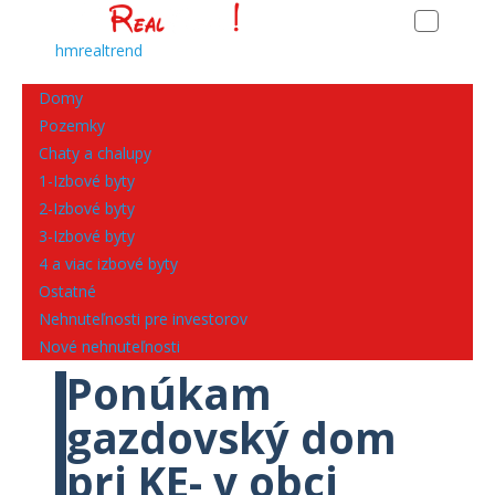
hmrealtrend
Domy
Pozemky
Chaty a chalupy
1-Izbové byty
2-Izbové byty
3-Izbové byty
4 a viac izbové byty
Ostatné
Nehnuteľnosti pre investorov
Nové nehnuteľnosti
Ponúkam
gazdovský dom
pri KE- v obci