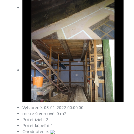
Vytvorené:
03-01-2022 00:00:00
metre štvorcové:
0 m2
Počet izieb:
2
Počet kúpeľní:
1
Ohodnotenie: