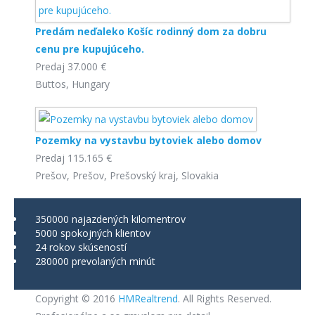
Predám neďaleko Košíc rodinný dom za dobru
cenu pre kupujúceho.
Predaj
37.000 €
Buttos, Hungary
Pozemky na vystavbu bytoviek alebo domov
Predaj
115.165 €
Prešov, Prešov, Prešovský kraj, Slovakia
350000
najazdených kilomentrov
5000
spokojných klientov
24
rokov skúseností
280000
prevolaných minút
Copyright © 2016
HMRealtrend
. All Rights Reserved.