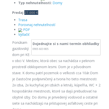
Typ nehnuteľnosti:
Domy
Predaj
27.000 €
Trasa
Porovnaj nehnuteľností
PDF
Vytlačiť
Ponúkam
Dojednajte si s nami termín obhliadky
gazdovský
0905 603 805
dom pri KE-
v obci V. Medzev, ktorá obec sa nachádza v peknom
prostredí obklopenom lesmi. Dom je v pôvodnom
stave. K domu patrí pozemok o veľkosti cca 10ár.Dom
je čiastočne podpivničený a tvoria ho tieto miestnosti:
2x izba, 2x kuchyňa( pri izbách a letná), kúpeľňa, WC + 2
hospodárske miestnosti, ktoré sa dajú prebudovať na
obytné izby. Do domu je privedený vodovod a ostatné
siete sa nachádzajú na prístupovej asfaltovej ceste pri