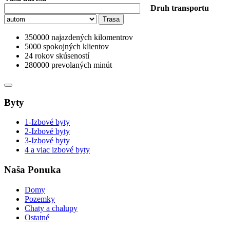
Druh transportu
350000
najazdených kilomentrov
5000
spokojných klientov
24
rokov skúseností
280000
prevolaných minút
Byty
1-Izbové byty
2-Izbové byty
3-Izbové byty
4 a viac izbové byty
Naša Ponuka
Domy
Pozemky
Chaty a chalupy
Ostatné