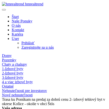
hmrealtrend
Štart
Naše Ponuky
O nás
Kontakt
Kariéra
User
Prihlásiť
Zaregistrujte sa u nás
Domy
Pozemky
Chaty a chalupy
1-Izbové byty
2-Izbové byty
3-Izbové byty
4 a viac izbové byty
Ostatné
Nehnuteľnosti pre investorov
Nové nehnuteľnosti
Trasa ku Ponúkam na predaj za dobrú cenu 2- izbový tehlový byt v
okrese Košice - okolie v obci Štós
Vaša adresa