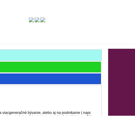
 viacgeneračné bývanie, alebo aj na podnikanie ( napr.
, zdravotné stredisko ), alebo kombináciu týchto využití.
výšeného prízemia a podkrovia. Moméntálne sa využíva 7
ekoľko WC. Dom je napojený na všetky IS a má ústredné
ste takže v rámci podnikania ho klienti nájdu bez
 má dva samostatné vchody a nachádza sa v dosahu