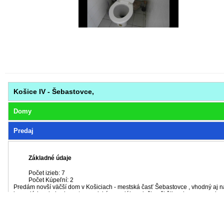
Košice IV - Šebastovce,
Domy
Predaj
Základné údaje
Počet izieb: 7
Počet Kúpeľní: 2
Predám novší väčší dom v Košiciach - mestská časť Šebastovce , vhodný aj na
kancelárie, obchod, gastronomické a sociálne služby- škôlka, dom pre seniorov
Objekt sa skladá z troch podlaží a to : suterénu ( celý dom podpivničený) vy
izieb kde do dvoch z nich sú integrované kuchynské linky, dve kúpeľne a ni
teplovodné kúrenie s plynovým kotlom.Je na viditeľnom a ľahko dostupnom mie
náročných reklám. S domom sa predáva pozemok o rozlohe cca 5,5 ár.,Dom