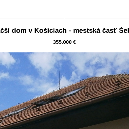
čší dom v Košiciach - mestská časť Š
355.000 €